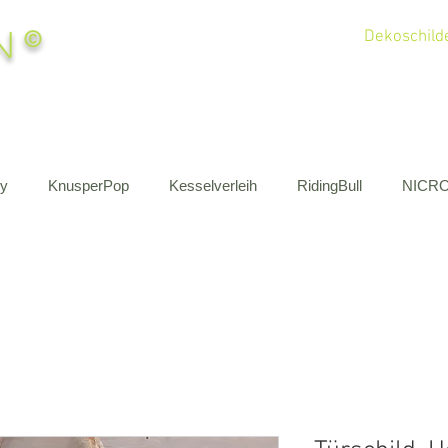
n
©
Dekoschilde
by
KnusperPop
Kesselverleih
RidingBull
NICR