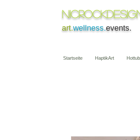
NICROCKDesig
art.
wellness.
events.
Startseite
HaptikArt
Hottu