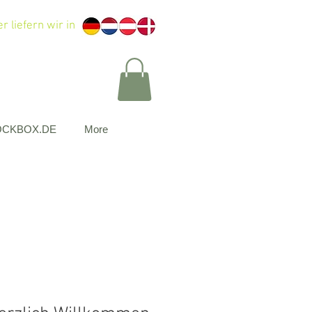
r liefern wir in
OCKBOX.DE
More