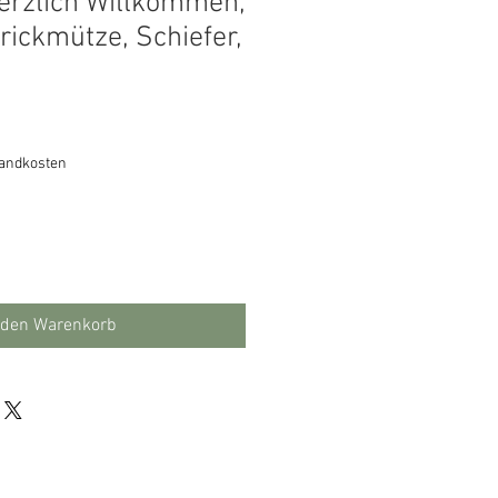
Herzlich Willkommen,
rickmütze, Schiefer,
sandkosten
 den Warenkorb