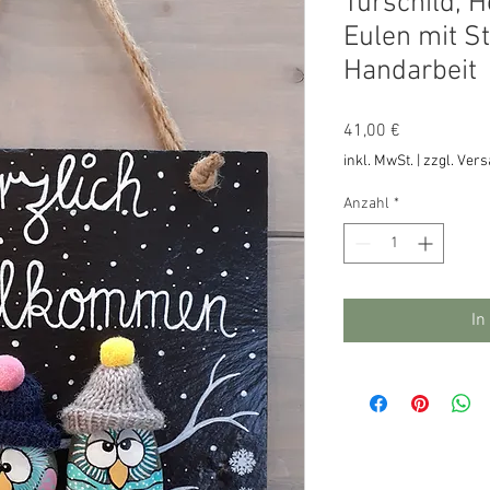
Türschild, 
Eulen mit St
Handarbeit
Preis
41,00 €
inkl. MwSt.
|
zzgl. Ver
Anzahl
*
In