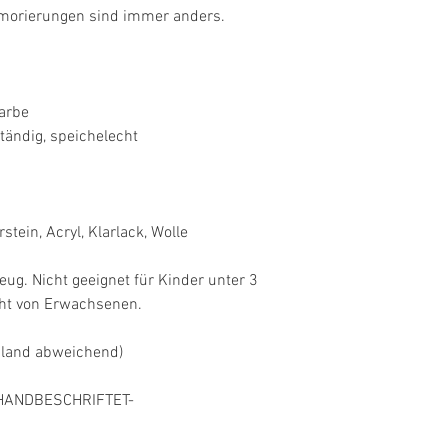
rmorierungen sind immer anders.
farbe
ständig, speichelecht
stein, Acryl, Klarlack, Wolle
eug. Nicht geeignet für Kinder unter 3
cht von Erwachsenen.
sland abweichend)
HANDBESCHRIFTET-