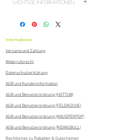
Wichtige Informationen
ACHTUNG: Artikel ist kein Spielzeug.
Nicht geeignet für Kinder unter 3 Jahren.
Benutzung unter Aufsicht von
Erwachsenen.
Informationen
LIEFERZEIT: Nach
Bestellungseingang/Zahlung dauert es
Versand und Zahlung
etwa 2-5 Werktage, bis das Schild
versendet werden kann.
Widerrufsrecht
HANDARBEIT - HANDBEMALT- nicht nur
Datenschutzerklärung
bedruckt/gelasert -HANDBESCHRIFTET-
nicht nur beklebt
AGB und Kundeninformation
AGB und Benutzerordnung (HOTTUB)
AGB und Benutzerordnung (FELDKÜCHE)
AGB und Benutzerordnung (KNUSPERPOP)
AGB und Benutzerordnung (RIDINGBULL)
Rechtliches zu Rabatten & Gutscheinen