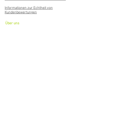
Informationen zur Echtheit von
Kundenbewertungen
Über uns
Wer oder was ist NICROCKDESIGN
Der Kontakt zu uns
Impressum
Zahlungsarten
Sofortüberweisung
Überweisung
Vorkasse
Barzahlung
Vertrag widerrufen