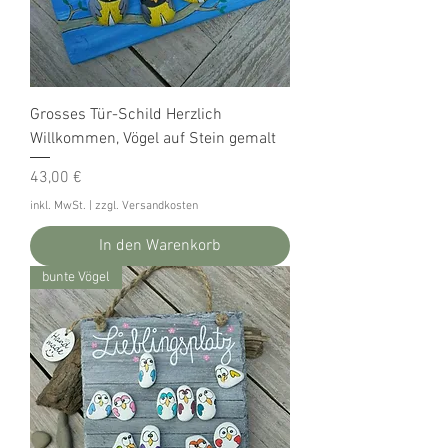
Grosses Tür-Schild Herzlich
Willkommen, Vögel auf Stein gemalt
Preis
43,00 €
inkl. MwSt.
|
zzgl. Versandkosten
In den Warenkorb
bunte Vögel