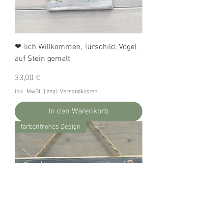
❤-lich Willkommen, Türschild, Vögel
auf Stein gemalt
Preis
33,00 €
inkl. MwSt.
|
zzgl. Versandkosten
In den Warenkorb
farbenfrohes Design