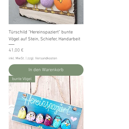
Türschild "Hereinspaziert" bunte
Vögel auf Stein, Schiefer, Handarbeit
Preis
41,00 €
inkl. MwSt.
|
zzgl. Versandkosten
In den Warenkorb
bunte Vögel