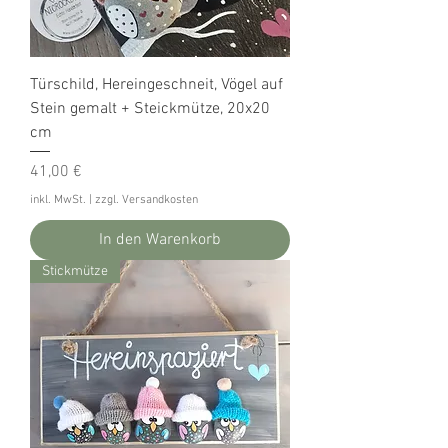
Türschild, Hereingeschneit, Vögel auf
Stein gemalt + Steickmütze, 20x20
cm
Preis
41,00 €
inkl. MwSt.
|
zzgl. Versandkosten
In den Warenkorb
Stickmütze