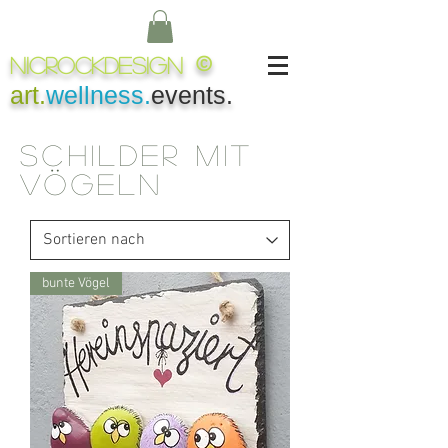
NICROCKDesign
©
art.
wellness.
events.
Schilder mit
Vögeln
bunte Vögel