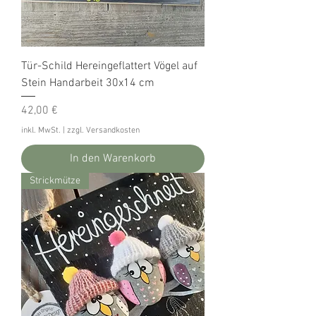
Tür-Schild Hereingeflattert Vögel auf
Stein Handarbeit 30x14 cm
Preis
42,00 €
inkl. MwSt.
|
zzgl. Versandkosten
In den Warenkorb
Strickmütze