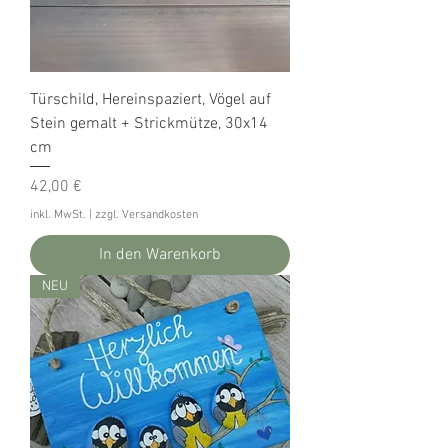
Türschild, Hereinspaziert, Vögel auf
Stein gemalt + Strickmütze, 30x14
cm
Preis
42,00 €
inkl. MwSt.
|
zzgl. Versandkosten
In den Warenkorb
NEU