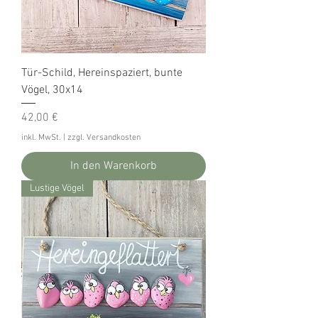
Tür-Schild, Hereinspaziert, bunte
Vögel, 30x14
Preis
42,00 €
inkl. MwSt.
|
zzgl. Versandkosten
In den Warenkorb
Lustige Vögel