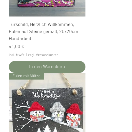
Türschild, Herzlich Willkommen,
Eulen auf Steine gemalt, 20x20cm,
Handarbeit
Preis
41,00 €
inkl. MwSt.
|
zzgl. Versandkosten
In den Warenkorb
Eulen mit Mütze