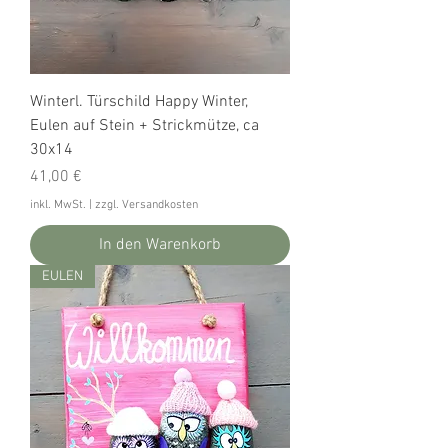
Winterl. Türschild Happy Winter,
Eulen auf Stein + Strickmütze, ca
30x14
Preis
41,00 €
inkl. MwSt.
|
zzgl. Versandkosten
In den Warenkorb
EULEN