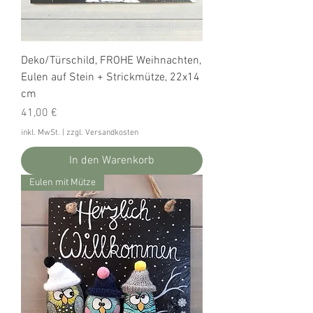
Deko/Türschild, FROHE Weihnachten,
Eulen auf Stein + Strickmütze, 22x14
cm
Preis
41,00 €
inkl. MwSt.
|
zzgl. Versandkosten
In den Warenkorb
Eulen mit Mütze