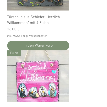
Türschild aus Schiefer "Herzlich
Willkommen" mit 4 Eulen
Preis
36,00 €
inkl. MwSt.
|
zzgl. Versandkosten
In den Warenkorb
Eulen