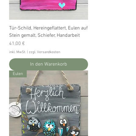
Tür-Schild, Hereingeflattert, Eulen auf
Stein gemalt, Schiefer, Handarbeit
Preis
41,00 €
inkl. MwSt.
|
zzgl. Versandkosten
In den Warenkorb
Eulen