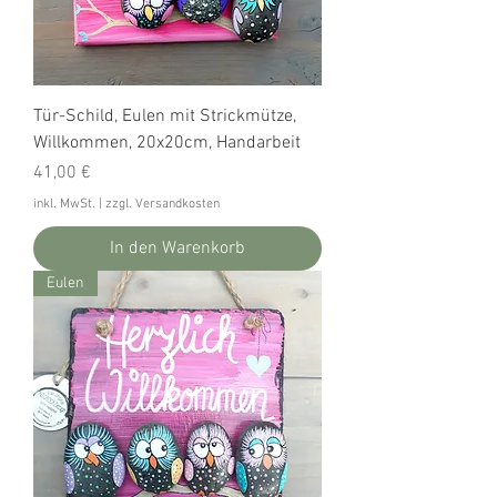
Tür-Schild, Eulen mit Strickmütze,
Willkommen, 20x20cm, Handarbeit
Preis
41,00 €
inkl. MwSt.
|
zzgl. Versandkosten
In den Warenkorb
Eulen