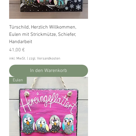
Türschild, Herzlich Willkommen,
Eulen mit Strickmütze, Schiefer,
Handarbeit
Preis
41,00 €
inkl. MwSt.
|
zzgl. Versandkosten
In den Warenkorb
Eulen