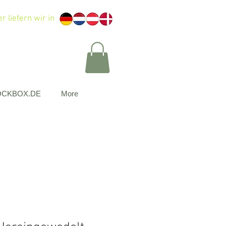
r liefern wir in
OCKBOX.DE
More