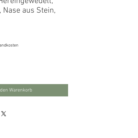
 Hereingewedelt,
, Nase aus Stein,
sandkosten
 den Warenkorb