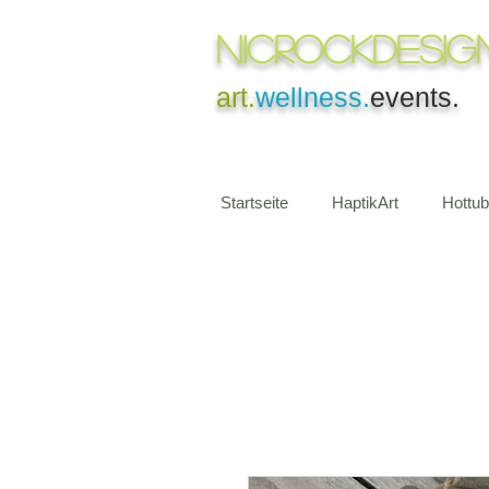
NICROCKDesig
art.
wellness.
events.
Startseite
HaptikArt
Hottu