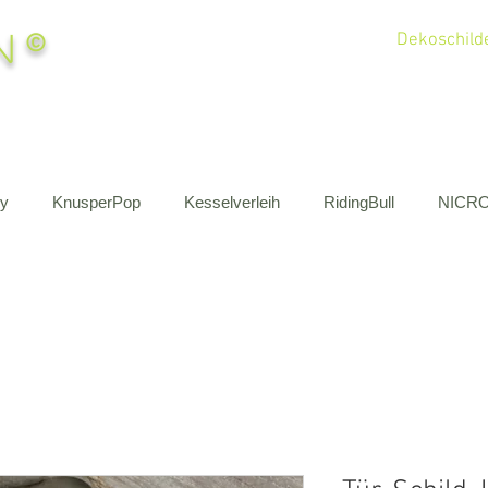
n
©
Dekoschilde
by
KnusperPop
Kesselverleih
RidingBull
NICR