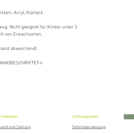
rstein, Acryl, Klarlack
eug. Nicht geeignet für Kinder unter 3
cht von Erwachsenen.
sland abweichend)
HANDBESCHRIFTET-n
ormationen
Zahlungsarten
sand und Zahlung
Sofortüberweisung