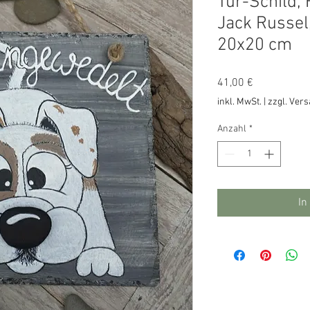
Tür-Schild,
Jack Russel
20x20 cm
Preis
41,00 €
inkl. MwSt.
|
zzgl. Ver
Anzahl
*
In