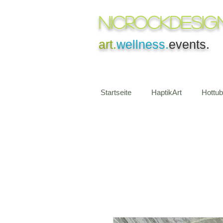
NICROCKDesig
art.
wellness.
events.
Startseite
HaptikArt
Hottu