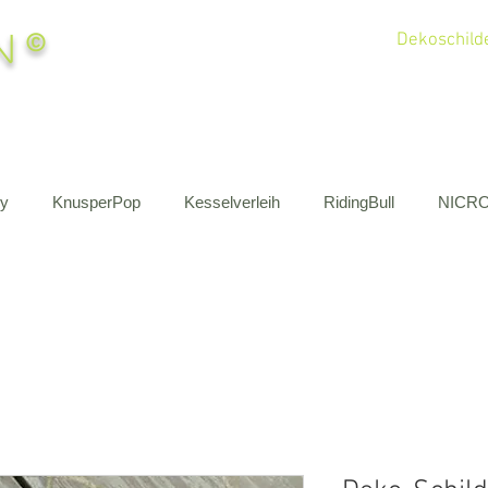
n
©
Dekoschilde
by
KnusperPop
Kesselverleih
RidingBull
NICR