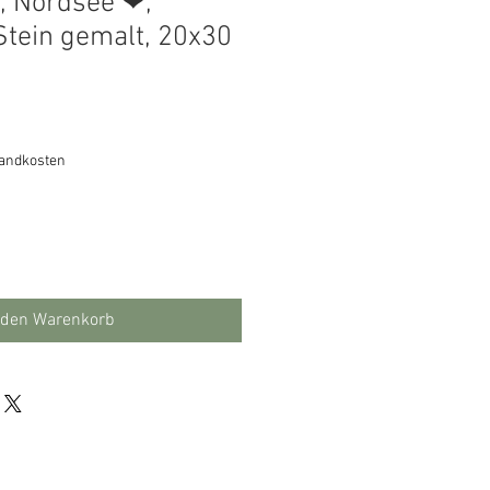
, Nordsee ❤,
tein gemalt, 20x30
sandkosten
 den Warenkorb