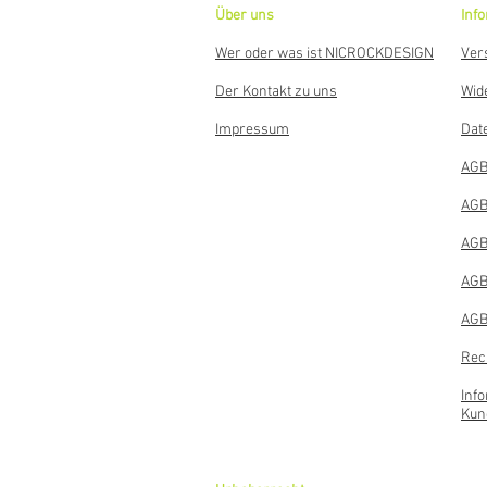
Über uns
Inf
Wer oder was ist NICROCKDESIGN
Ver
Der Kontakt zu uns
Wid
Impressum
Dat
AGB
AGB
AGB
AGB
AGB
Rec
Inf
Kun