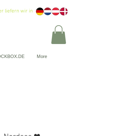
r liefern wir in
OCKBOX.DE
More