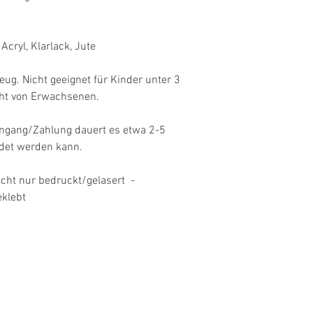
Acryl, Klarlack, Jute

eug. Nicht geeignet für Kinder unter 3 
t von Erwachsenen.   

ngang/Zahlung dauert es etwa 2-5 
et werden kann.   

t nur bedruckt/gelasert  -
klebt