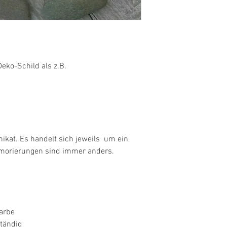
ko-Schild als z.B. 

nikat. Es handelt sich jeweils  um ein 
morierungen sind immer anders. 

rbe 

tändig
