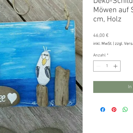
Deko-Schild
Möwen auf S
cm, Holz
Preis
46,00 €
inkl. MwSt.
|
zzgl. Ver
Anzahl
*
In