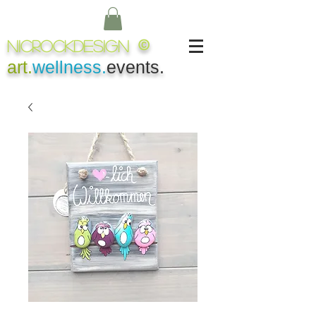
NICROCKDesign
©
art.
wellness.
events.